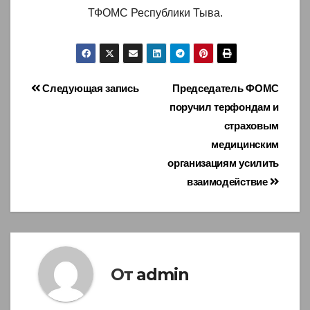
ТФОМС Республики Тыва.
Навигация
Следующая запись
Председатель ФОМС
поручил терфондам и
по
страховым
записям
медицинским
организациям усилить
взаимодействие
От
admin