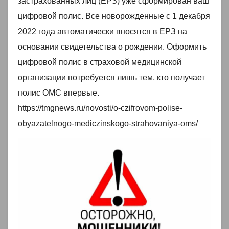
застрахованных лиц (ЕРЗ) уже сформирован ваш
цифровой полис. Все новорожденные с 1 декабря
2022 года автоматически вносятся в ЕРЗ на
основании свидетельства о рождении. Оформить
цифровой полис в страховой медицинской
организации потребуется лишь тем, кто получает
полис ОМС впервые.
https://tmgnews.ru/novosti/o-czifrovom-polise-
obyazatelnogo-mediczinskogo-strahovaniya-oms/