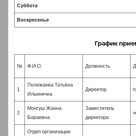
Суббота
Воскресенье
График прие
№
Ф.И.О.
Должность
Д
Полежаева Татьяна
1
Директор
п
Ильинична
Монгуш Жанна
Заместитель
2
ч
Бораевна
директора
Отдел организации