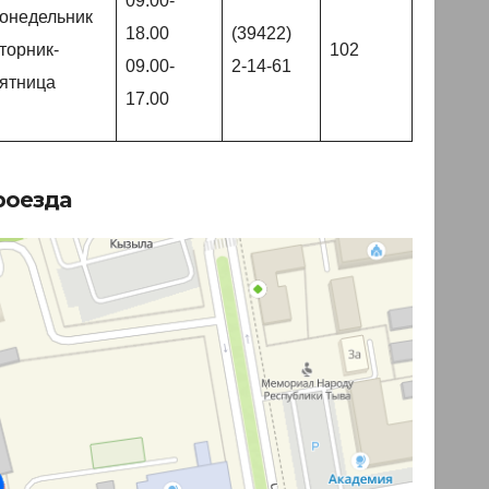
09.00-
онедельник
18.00
(39422)
торник-
102
09.00-
2-14-61
ятница
17.00
роезда