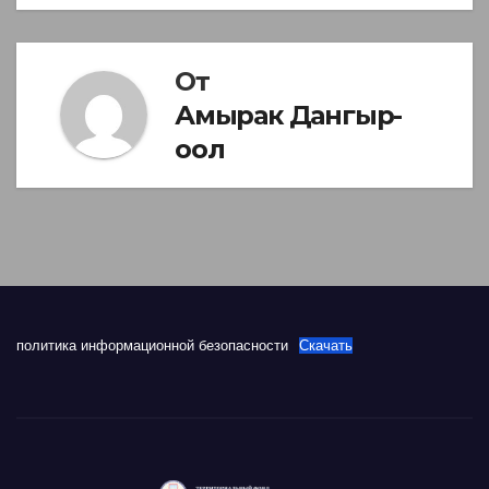
От
Амырак Дангыр-
оол
политика информационной безопасности
Скачать