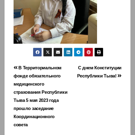
Навигация
В Территориальном
С днем Конституции
фонде обязательного
Республики Тыва!
по
медицинского
записям
страхования Республики
Тыва 5 мая 2023 года
прошло заседание
Координационного
совета