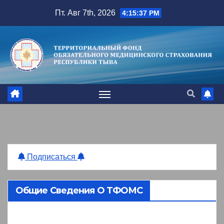
Перейти
Пт. Авг 7th, 2026
4:15:38 PM
к
содержимому
Подписаться
Общие Сведения О ТФОМС