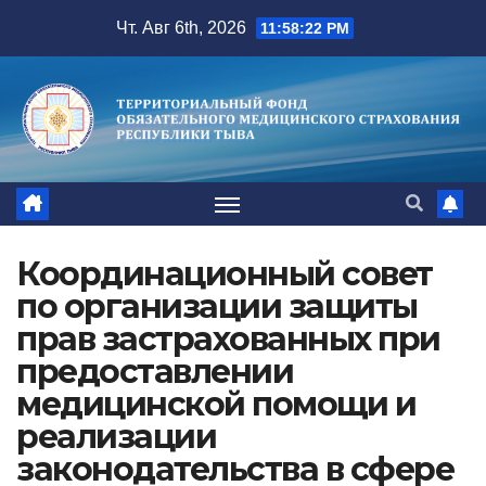
Перейти
Чт. Авг 6th, 2026
11:58:23 PM
к
содержимому
Координационный совет
по организации защиты
прав застрахованных при
предоставлении
медицинской помощи и
реализации
законодательства в сфере