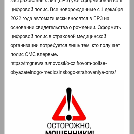
застрахованных лиц (ЕРЗ) уже сформирован ваш
цифровой полис. Все новорожденные с 1 декабря
2022 года автоматически вносятся в ЕРЗ на
основании свидетельства о рождении. Оформить
цифровой полис в страховой медицинской
организации потребуется лишь тем, кто получает
полис ОМС впервые.
https://tmgnews.ru/novosti/o-czifrovom-polise-
obyazatelnogo-mediczinskogo-strahovaniya-oms/