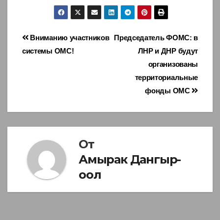
Навигация
Вниманию участников
Председатель ФОМС: в
системы ОМС!
ЛНР и ДНР будут
по
организованы
записям
территориальные
фонды ОМС
От
Амырак Дангыр-
оол