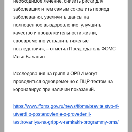
необходимое лечение, снизить риски для
заболевших и тем самым сократить период
заболевания, увеличить шансы на
полноценное выздоровление, улучшить
качество и продолжительности жизни,
своевременно устранить тяжелые
последствия», – отметил Председатель ФОМС
Илья Баланин.
Исследования на грипп и ОРВИ могут
проводиться одновременно с ПЦР-тестом на
коронавирус при наличии показаний.
https://www.ffoms.gov.ru/news/ffoms/pravitelstvo-rf-
utverdilo-postanovlenie-o-provedenii-
testirovaniya-na-gripp-v-ramkakh-programmy-oms/