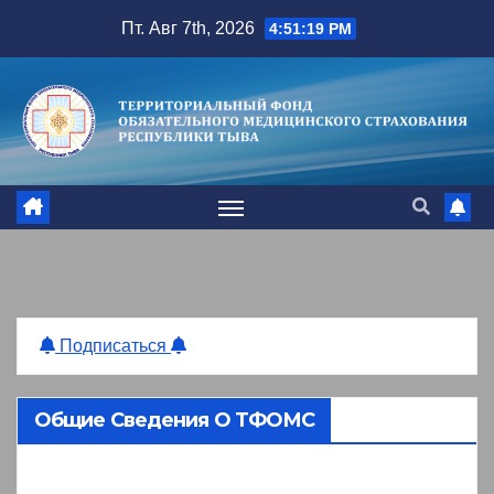
Перейти
Пт. Авг 7th, 2026
4:51:20 PM
к
содержимому
Подписаться
Общие Сведения О ТФОМС