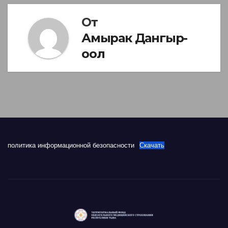
От
Амырак Дангыр-
оол
политика информационной безопасности
Скачать