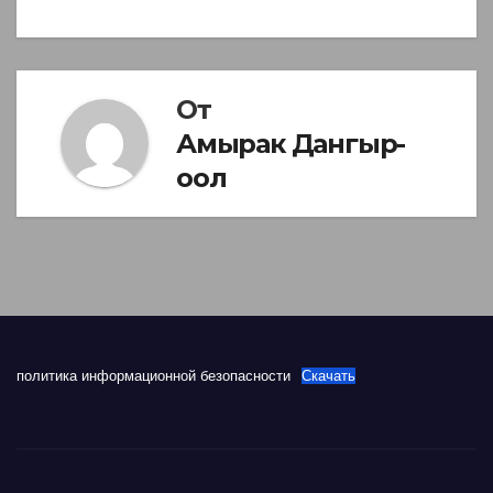
записям
От
Амырак Дангыр-
оол
политика информационной безопасности
Скачать