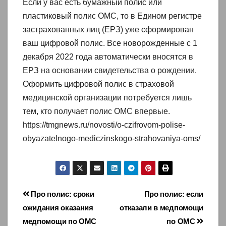
Если у вас есть бумажный полис или
пластиковый полис ОМС, то в Едином регистре
застрахованных лиц (ЕРЗ) уже сформирован
ваш цифровой полис. Все новорожденные с 1
декабря 2022 года автоматически вносятся в
ЕРЗ на основании свидетельства о рождении.
Оформить цифровой полис в страховой
медицинской организации потребуется лишь
тем, кто получает полис ОМС впервые.
https://tmgnews.ru/novosti/o-czifrovom-polise-
obyazatelnogo-mediczinskogo-strahovaniya-oms/
Навигация
Про полис: сроки
Про полис: если
ожидания оказания
отказали в медпомощи
по
медпомощи по ОМС
по ОМС