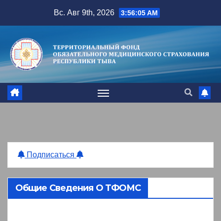
Перейти
Вс. Авг 9th, 2026
3:56:06 AM
к
содержимому
Подписаться
Общие Сведения О ТФОМС