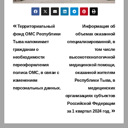
Навигация
Территориальный
Информация об
фонд ОМС Республики
объемах оказанной
по
Тыва напоминает
специализированной, в
записям
гражданам о
том числе
необходимости
высокотехнологичной
переоформления
медицинской помощи,
полиса ОМС, в связи с
оказанной жителям
изменением
Республики Тыва, в
персональных данных.
медицинских
организациях субъектов
Российской Федерации
за 1 квартал 2024 год.