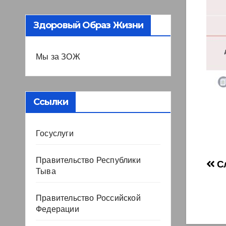
Здоровый Образ Жизни
Мы за ЗОЖ
Ссылки
Госуслуги
Правительство Республики
На
С
Тыва
по
Правительство Российской
за
Федерации