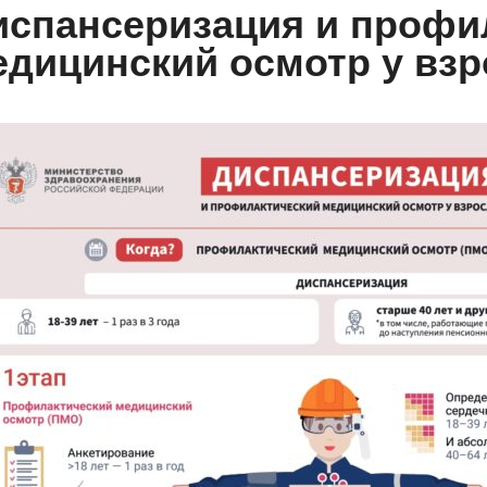
испансеризация и профи
едицинский осмотр у вз