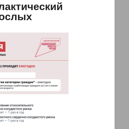
лактический
рослых