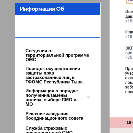
Информация Об
Организации ОМС В
Республике Тыва
Сведения о
территориальной программе
ОМС
Порядок осуществления
защиты прав
застрахованных лиц в
ТФОМС Республики Тыва
Информация о порядке
получения/замены
полиса, выборе СМО и
МО
Решение заседания
Координационного совета
Служба страховых
представителей СМО