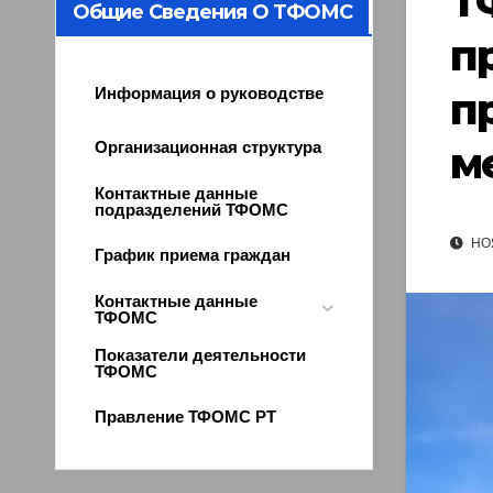
Т
Общие Сведения О ТФОМС
п
п
Информация о руководстве
м
Организационная структура
Контактные данные
подразделений ТФОМС
НОЯ
График приема граждан
Контактные данные
ТФОМС
Показатели деятельности
ТФОМС
Правление ТФОМС РТ