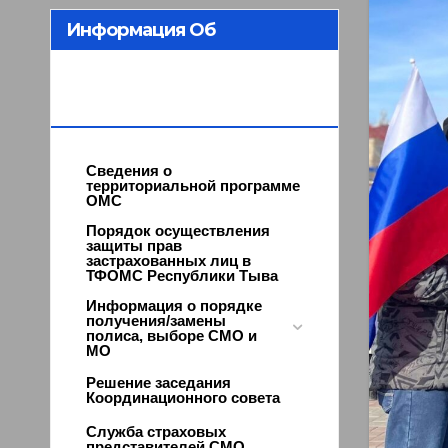
Информация Об
Организации ОМС В
Республике Тыва
Сведения о
территориальной программе
ОМС
Порядок осуществления
защиты прав
застрахованных лиц в
ТФОМС Республики Тыва
Информация о порядке
получения/замены
полиса, выборе СМО и
МО
Решение заседания
Координационного совета
Служба страховых
представителей СМО