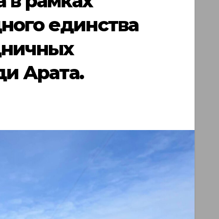
 в рамках
ного единства
дничных
ди Арата.