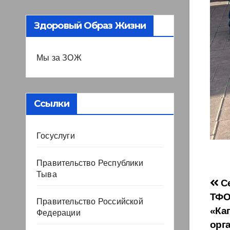
Здоровый Образ Жизни
Мы за ЗОЖ
Ссылки
Госуслуги
Правительство Республики
Тыва
На
Се
ТФО
Правительство Российской
по
«Ка
Федерации
за
орг