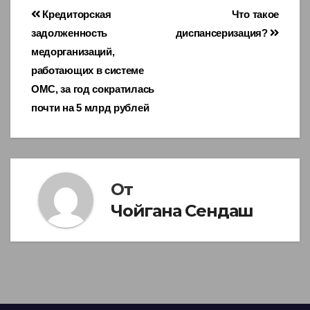
Навигация
Кредиторская
Что такое
задолженность
диспансеризация?
по
медорганизаций,
записям
работающих в системе
ОМС, за год сократилась
почти на 5 млрд рублей
От
Чойгана Сендаш