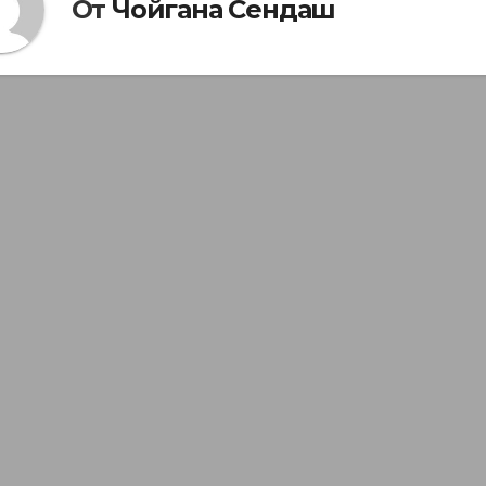
От
Чойгана Сендаш