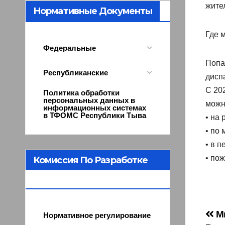
жите
Нормативные Документы
Где 
Федеральные
Попа
Республиканские
дисп
С 20
Политика обработки
персональных данных в
можн
информационных системах
в ТФОМС Республики Тыва
• на 
• по 
• в 
• по
Комиссия По Разработке
Программы ОМС
На
Ми
Нормативное регулирование