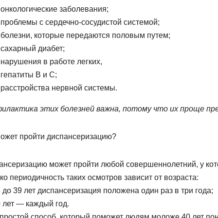
онкологические заболевания;
проблемы с сердечно-сосудистой системой;
болезни, которые передаются половым путем;
сахарный диабет;
нарушения в работе легких,
гепатиты B и С;
расстройства нервной системы.
илактика этих болезней важна,
потому что их проще пре
может пройти диспансеризацию?
ансеризацию может пройти любой совершеннолетний, у кото
ко периодичность таких осмотров зависит от возраста:
8 до 39 лет диспансеризация положена один раз в три года;
0 лет — каждый год.
 простой способ, который поможет людям моложе 40 лет по