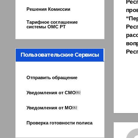
Рес
по
Решения Комиссии
про
за
“Пе
Тарифное соглашение
Рес
системы ОМС РТ
рас
воп
Рес
Пользовательские Сервисы
Отправить обращение
Уведомления от СМО￼
Уведомления от МО￼
Проверка готовности полиса