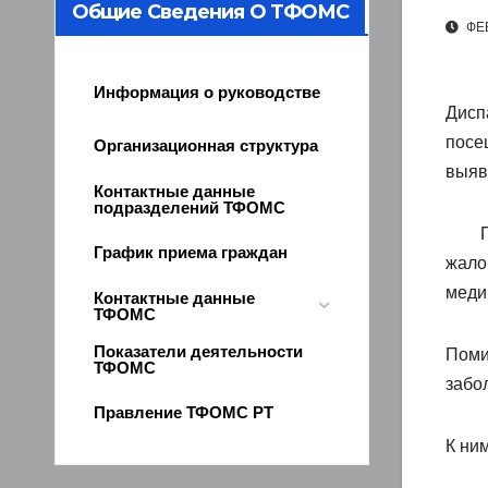
Общие Сведения О ТФОМС
ФЕВ
Информация о руководстве
Дисп
посе
Организационная структура
выяви
Контактные данные
подразделений ТФОМС
Прой
График приема граждан
жало
меди
Контактные данные
ТФОМС
Показатели деятельности
Поми
ТФОМС
забо
Правление ТФОМС РТ
К ни