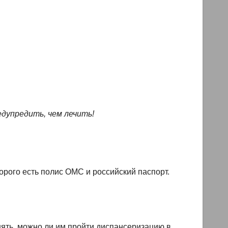
дупредить, чем лечить!
рого есть полис ОМС и российский паспорт.
нять, можно ли им пройти диспансеризацию в