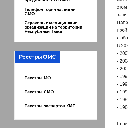
этом 
Телефон горячих линий
СМО
запи
Напри
Страховые медицинские
организации на территории
прой
Республики Тыва
любо
В 20
• 200
Реестры ОМС
• 200
• 200
• 199
Реестры МО
• 199
• 199
Реестры СМО
• 198
Реестры экспертов КМП
• 198
Если