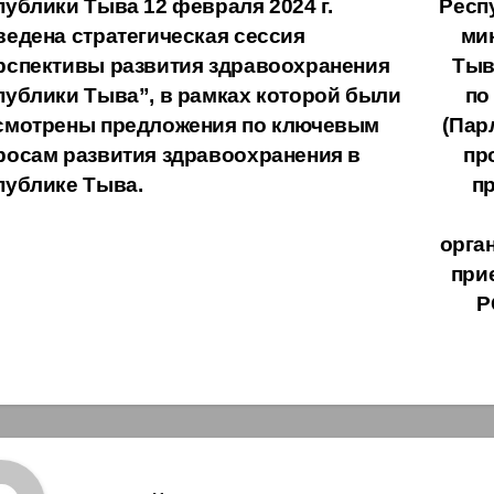
публики Тыва 12 февраля 2024 г.
Респ
ведена стратегическая сессия
ми
писям
рспективы развития здравоохранения
Тыв
публики Тыва”, в рамках которой были
по
смотрены предложения по ключевым
(Пар
росам развития здравоохранения в
пр
публике Тыва.
п
орга
при
Р