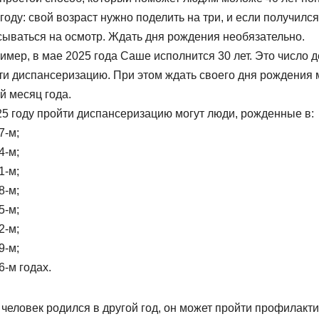
году: свой возраст нужно поделить на три, и если получилс
сываться на осмотр. Ждать дня рождения необязательно.
мер, в мае 2025 года Саше исполнится 30 лет. Это число де
ти диспансеризацию. При этом ждать своего дня рождения м
й месяц года.
25 году пройти диспансеризацию могут люди, рожденные в:
7-м;
4-м;
1-м;
8-м;
5-м;
2-м;
9-м;
6-м годах.
 человек родился в другой год, он может пройти профилакт