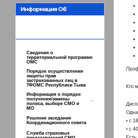
Информация Об
Организации ОМС В
Республике Тыва
Сведения о
территориальной программе
ОМС
Проф
Порядок осуществления
защиты прав
застрахованных лиц в
ТФОМС Республики Тыва
Кто 
Информация о порядке
получения/замены
полиса, выборе СМО и
Дисп
МО
Одна
Решение заседания
• с 1
Координационного совета
• с 4
Служба страховых
Есть
представителей СМО