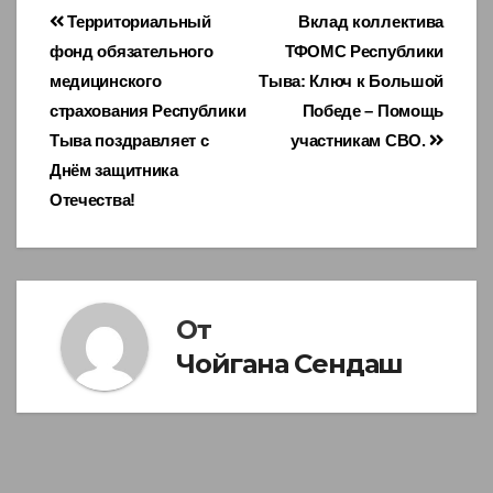
Навигация
Территориальный
Вклад коллектива
фонд обязательного
ТФОМС Республики
по
медицинского
Тыва: Ключ к Большой
записям
страхования Республики
Победе – Помощь
Тыва поздравляет с
участникам СВО.
Днём защитника
Отечества!
От
Чойгана Сендаш