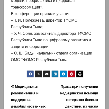
модели, профилактика и цифровая
трансформация».
В конференции приняли участие:
– Т. И. Полежаева, директор ТФОМС
Республики Тыва;
– У. Ч. Соян, заместитель директора ТФОМС
Республики Тыва по цифровому развитию и
защите информации;
– О. Ш. Бады, начальник отдела организации
ОМС ТФОМС Республики Тыва.
Навигация
Медицинская
Права при получении
реабилитация и
медицинской помощи
по
поддержка
ветеранов боевых
записям
демобилизованных
действий, из числа