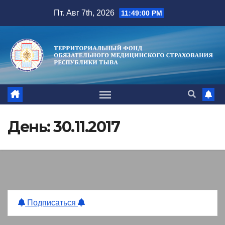
Перейти
Пт. Авг 7th, 2026
11:49:01 PM
к
содержимому
День:
30.11.2017
Подписаться