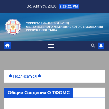
Перейти
Вс. Авг 9th, 2026
2:29:21 PM
к
содержимому
Подписаться
Общие Сведения О ТФОМС