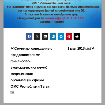
Навигация
Семинар- совещание с
1 мая 2018 г.￼
представителями
по
финансово-
записям
экономических служб
медицинских
организаций сферы
ОМС Республики Тыва
￼