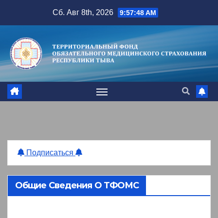
Перейти
Сб. Авг 8th, 2026
9:57:49 AM
к
содержимому
Подписаться
Общие Сведения О ТФОМС