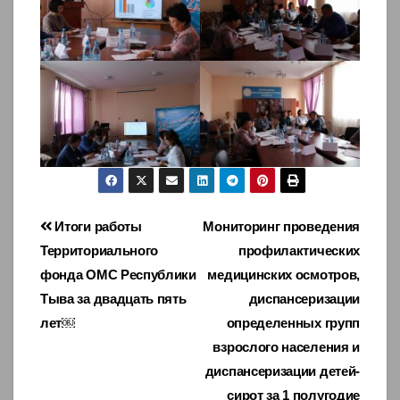
Навигация
Итоги работы
Мониторинг проведения
Территориального
профилактических
по
фонда ОМС Республики
медицинских осмотров,
записям
Тыва за двадцать пять
диспансеризации
лет￼
определенных групп
взрослого населения и
диспансеризации детей-
сирот за 1 полугодие