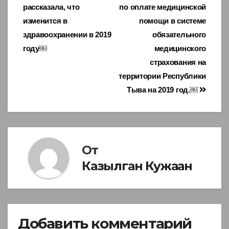
рассказала, что
по оплате медицинской
по
изменится в
помощи в системе
записям
здравоохранении в 2019
обязательного
году￼
медицинского
страхования на
территории Республики
Тыва на 2019 год.￼
От
Казылган Кужаан
Добавить комментарий