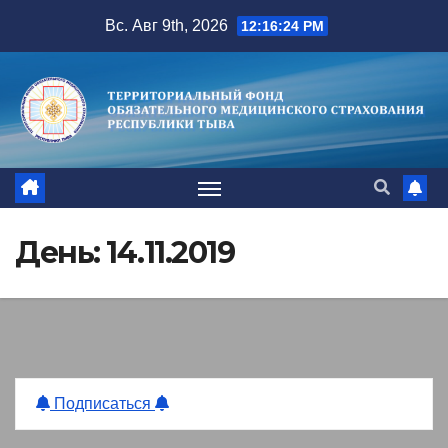
Перейти
Вс. Авг 9th, 2026
12:16:25 PM
к
содержимому
День:
14.11.2019
Подписаться