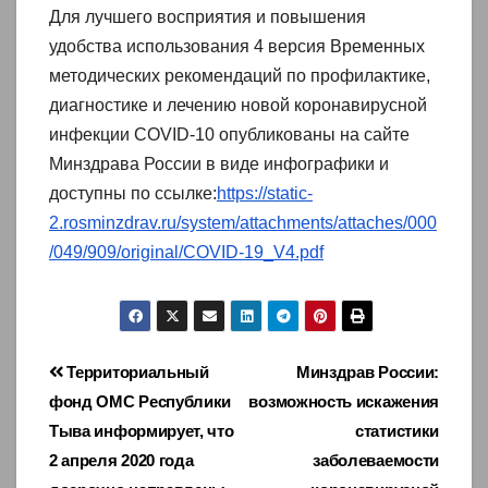
Для лучшего восприятия и повышения
удобства использования 4 версия Временных
методических рекомендаций по профилактике,
диагностике и лечению новой коронавирусной
инфекции COVID-10 опубликованы на сайте
Минздрава России в виде инфографики и
доступны по ссылке:
https://static-
2.rosminzdrav.ru/system/attachments/attaches/000
/049/909/original/COVID-19_V4.pdf
Навигация
Территориальный
Минздрав России:
фонд ОМС Республики
возможность искажения
по
Тыва информирует, что
статистики
записям
2 апреля 2020 года
заболеваемости