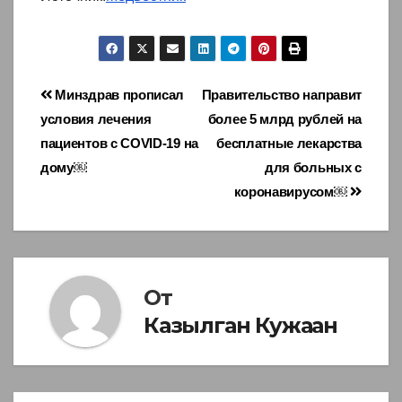
Навигация
Минздрав прописал
Правительство направит
условия лечения
более 5 млрд рублей на
по
пациентов с COVID-19 на
бесплатные лекарства
записям
дому￼
для больных с
коронавирусом￼
От
Казылган Кужаан