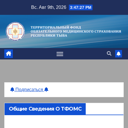
Перейти
Вс. Авг 9th, 2026
3:47:28 PM
к
содержимому
Подписаться
Общие Сведения О ТФОМС