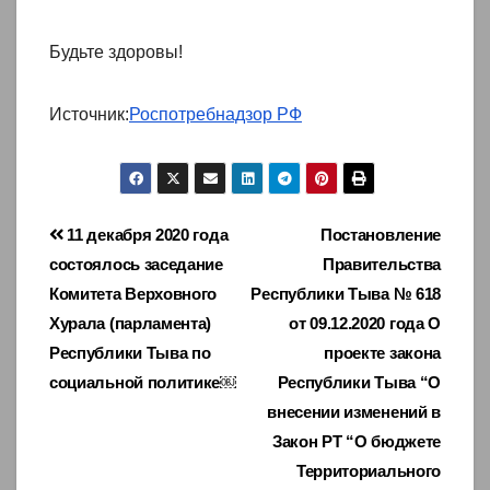
Будьте здоровы!
Источник:
Роспотребнадзор РФ
Навигация
11 декабря 2020 года
Постановление
состоялось заседание
Правительства
по
Комитета Верховного
Республики Тыва № 618
записям
Хурала (парламента)
от 09.12.2020 года О
Республики Тыва по
проекте закона
социальной политике￼
Республики Тыва “О
внесении изменений в
Закон РТ “О бюджете
Территориального