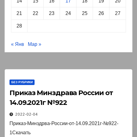
14
15
16
17
18
19
20
21
22
23
24
25
26
27
28
« Янв
Мар »
БЕЗ РУБРИКИ
Приказ Минздрава России от
14.09.2021г №922￼
2022-02-04
Приказ-Минздрва-России-от-14.09.2021г-№922-
1Скачать