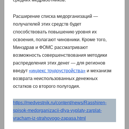
Расширение списка медорганизаций —
получателей этих средств будет
способствовать повышению уровня их
освоения, полагают чиновники. Кроме того,
Минздрав и ФОМС рассматривают
возможность совершенствования методики
распределения этих денег — для регионов
введут
«индекс трудоустройства»
и механизм
возврата неиспользованных денежных
остатков со второго полугодия.
https://medvestnik.ru/content/news/Rasshiren-
spisok-medorganizacii-dlya-vyplaty-zarplat-
vracham-iz-strahovogo-zapasa.html