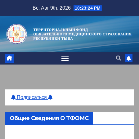
Перейти
Вс. Авг 9th, 2026
10:23:25 PM
к
содержимому
Подписаться
Общие Сведения О ТФОМС