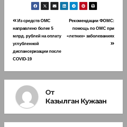
Навигация
Из средств ОМС
Рекомендации ФОМС:
направлено более 5
помощь по ОМС при
по
млрд. рублей на оплату
«летних» заболеваниях
записям
углубленной
диспансеризации после
COVID-19
От
Казылган Кужаан