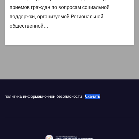
приемной Председателя Партии
приемов граждан по вопросам социальной
поддержки, организуемой Региональной
«ЕДИНАЯ РОССИЯ» Д.А.
общественной…
Медведева в Республике Тыва.
политика информационной безопасности
Скачать