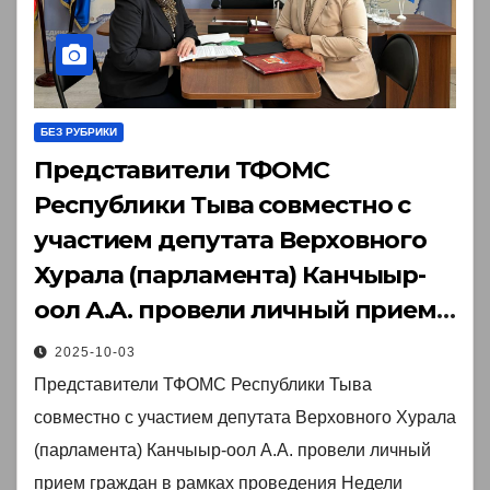
БЕЗ РУБРИКИ
Представители ТФОМС
Республики Тыва совместно с
участием депутата Верховного
Хурала (парламента) Канчыыр-
оол А.А. провели личный прием
граждан в рамках проведения
2025-10-03
Недели приемов граждан по
Представители ТФОМС Республики Тыва
вопросам социальной
совместно с участием депутата Верховного Хурала
поддержки, организуемой
(парламента) Канчыыр-оол А.А. провели личный
Региональной общественной
прием граждан в рамках проведения Недели