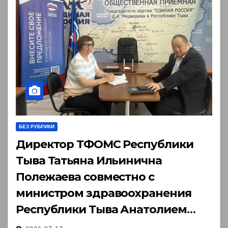
БЕЗ РУБРИКИ
Директор ТФОМС Республики
Тыва Татьяна Ильинична
Полежаева совместно с
министром здравоохранения
Республики Тыва Анатолием
Константиновичем Югай