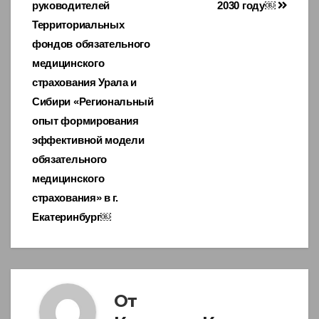
записям
руководителей
2030 году￼
Территориальных
фондов обязательного
медицинского
страхования Урала и
Сибири «Региональный
опыт формирования
эффективной модели
обязательного
медицинского
страхования» в г.
Екатеринбург￼
От