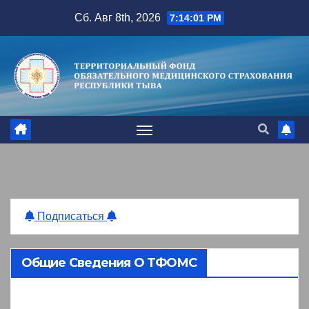
Перейти
Сб. Авг 8th, 2026
7:14:02 PM
к
содержимому
Подписаться
Общие Сведения О ТФОМС