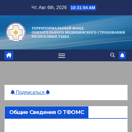
Перейти
Чт. Авг 6th, 2026
10:31:54 AM
к
содержимому
Подписаться
Общие Сведения О ТФОМС