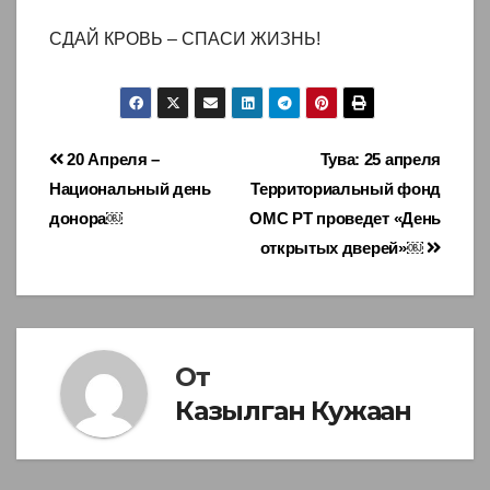
СДАЙ КРОВЬ – СПАСИ ЖИЗНЬ!
Навигация
20 Апреля –
Тува: 25 апреля
Национальный день
Территориальный фонд
по
донора￼
ОМС РТ проведет «День
записям
открытых дверей»￼
От
Казылган Кужаан