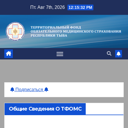
Перейти
Пт. Авг 7th, 2026
12:15:33 PM
к
содержимому
Подписаться
Общие Сведения О ТФОМС