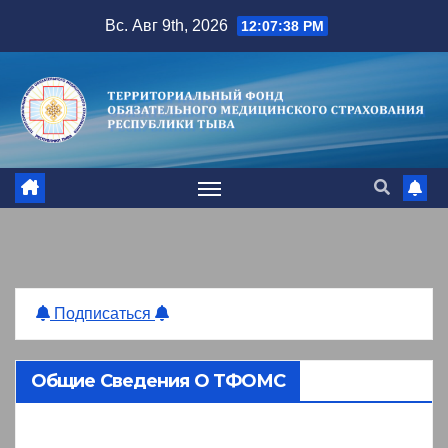
Перейти
Вс. Авг 9th, 2026
12:07:39 PM
к
содержимому
Подписаться
Общие Сведения О ТФОМС