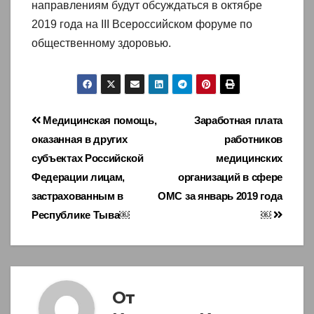
направлениям будут обсуждаться в октябре
2019 года на III Всероссийском форуме по
общественному здоровью.
Навигация
Медицинская помощь,
Заработная плата
оказанная в других
работников
по
субъектах Российской
медицинских
записям
Федерации лицам,
организаций в сфере
застрахованным в
ОМС за январь 2019 года
Республике Тыва￼
￼
От