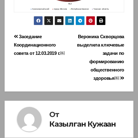
Навигация
Заседание
Вероника Скворцова
Координационного
выделила ключевые
по
совета от 12.03.2019 г.￼
задачи по
записям
формированию
общественного
здоровья￼
От
Казылган Кужаан