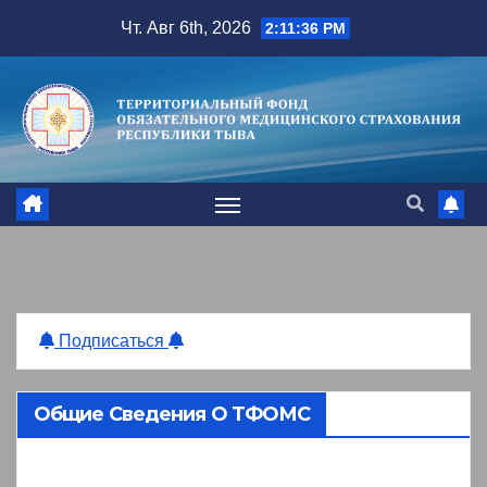
Перейти
Чт. Авг 6th, 2026
2:11:37 PM
к
содержимому
Подписаться
Общие Сведения О ТФОМС