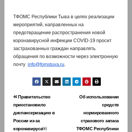
ТФОМС Республики Тыва в целях реализации
мероприятий, направленных на
предотвращение распространения новой
коронавирусной инфекции COVID-19 просит
застрахованных граждан направлять
обращения по возможности через электронную
почту
info@fomstuva.ru
.
Навигация
Правительство
Об использовании
приостановило
средств
по
диспансеризацию в
нормированного
записям
России из-за
страхового запаса
коронавируса￼
ТФОМС Республики