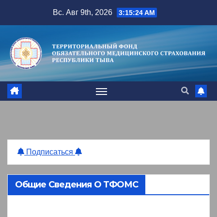
Перейти
Вс. Авг 9th, 2026
3:15:25 AM
к
содержимому
Подписаться
Общие Сведения О ТФОМС