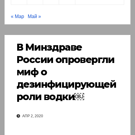
« Мар
Май »
В Минздраве
России опровергли
миф о
дезинфицирующей
роли водки￼
АПР 2, 2020