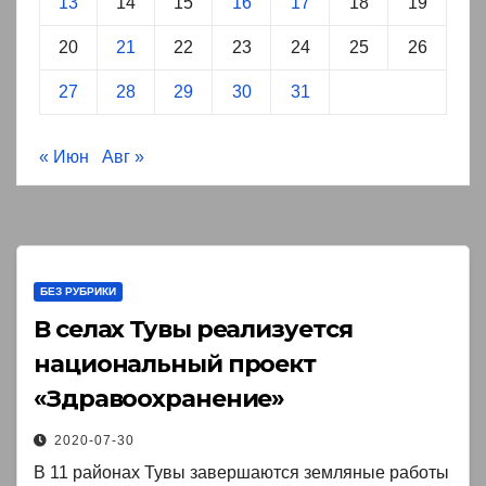
13
14
15
16
17
18
19
20
21
22
23
24
25
26
27
28
29
30
31
« Июн
Авг »
БЕЗ РУБРИКИ
В селах Тувы реализуется
национальный проект
«Здравоохранение»￼
2020-07-30
В 11 районах Тувы завершаются земляные работы