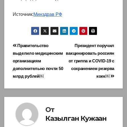
Источник:
Минздрав РФ
Навигация
Правительство
Президент поручил
выделило медицинским
вакцинировать россиян
по
организациям
от гриппа и COVID-19 с
записям
дополнительно почти 50
сохранением резерва
млрд рублей￼
коек￼
От
Казылган Кужаан