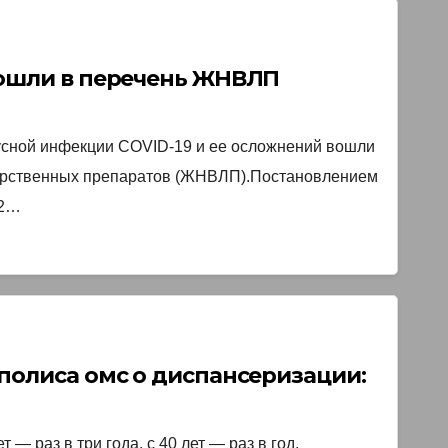
вошли в перечень ЖНВЛП￼
усной инфекции COVID-19 и ее осложнений вошли
арственных препаратов (ЖНВЛП).Постановлением
12…
полиса омс о диспансеризации:￼
 — раз в три года, с 40 лет — раз в год.