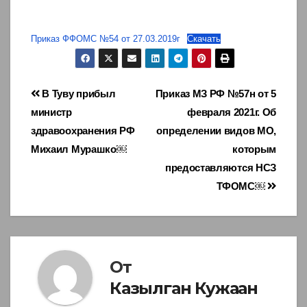
Приказ ФФОМС №54 от 27.03.2019г
Скачать
Навигация
В Туву прибыл
Приказ МЗ РФ №57н от 5
министр
февраля 2021г. Об
по
здравоохранения РФ
определении видов МО,
записям
Михаил Мурашко￼
которым
предоставляются НСЗ
ТФОМС￼
От
Казылган Кужаан