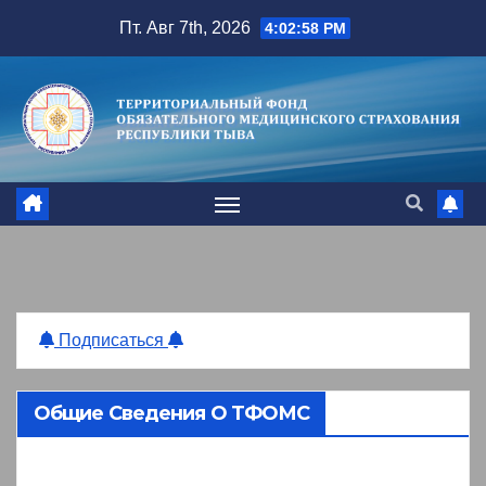
Перейти
Пт. Авг 7th, 2026
4:02:58 PM
к
содержимому
Подписаться
Общие Сведения О ТФОМС