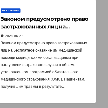
БЕЗ РУБРИКИ
Законом предусмотрено право
застрахованных лиц на
бесплатное оказание им
2024-06-27
медицинской помощи
Законом предусмотрено право застрахованных
медицинскими организациями
лиц на бесплатное оказание им медицинской
при наступлении страхового
помощи медицинскими организациями при
случая в объеме, установленном
наступлении страхового случая в объеме,
программой обязательного
установленном программой обязательного
медицинского страхования (ОМС). Пациентам,
медицинского страхования
получившим травмы в результате…
(ОМС).