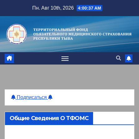
Перейти
Пн. Авг 10th, 2026
4:00:38 AM
к
содержимому
Подписаться
Общие Сведения О ТФОМС