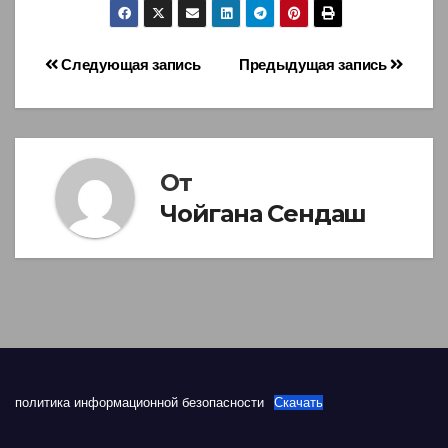
Навигация
Следующая запись
Предыдущая запись
по
записям
От
Чойгана Сендаш
политика информационной безопасности
Скачать