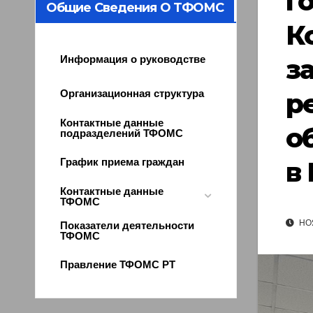
г
Общие Сведения О ТФОМС
К
з
Информация о руководстве
р
Организационная структура
Контактные данные
о
подразделений ТФОМС
в
График приема граждан
Контактные данные
ТФОМС
НОЯ
Показатели деятельности
ТФОМС
Правление ТФОМС РТ