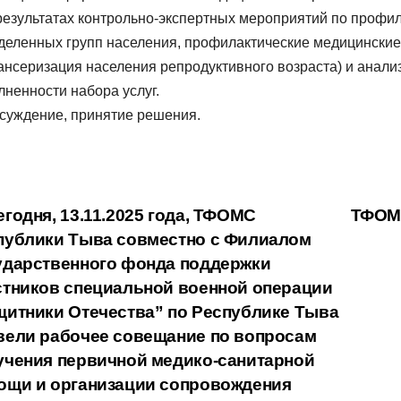
 результатах контрольно-экспертных мероприятий по проф
деленных групп населения, профилактические медицинские
ансеризация населения репродуктивного возраста) и анализе
лненности набора услуг.
бсуждение, принятие решения.
вигация
годня, 13.11.2025 года, ТФОМС
ТФОМС
публики Тыва совместно с Филиалом
ударственного фонда поддержки
писям
стников специальной военной операции
щитники Отечества” по Республике Тыва
вели рабочее совещание по вопросам
учения первичной медико-санитарной
ощи и организации сопровождения