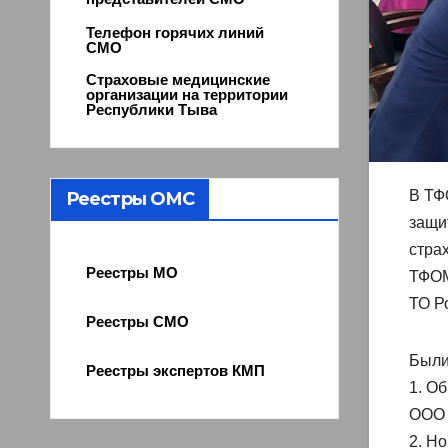
Телефон горячих линий
СМО
Страховые медицинские
организации на территории
Республики Тыва
В ТФ
Реестры ОМС
защи
стра
Реестры МО
ТФОМ
ТО Р
Реестры СМО
Были
Реестры экспертов КМП
1. О
ООО 
2. Н