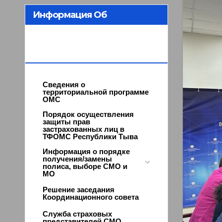
Информация Об
Организации ОМС В
Республике Тыва
Сведения о
территориальной программе
ОМС
Порядок осуществления
защиты прав
застрахованных лиц в
ТФОМС Республики Тыва
Информация о порядке
получения/замены
полиса, выборе СМО и
МО
Решение заседания
Координационного совета
Служба страховых
представителей СМО