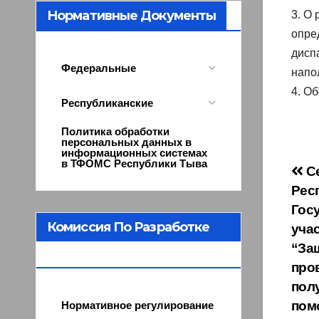
Нормативные Документы
3. О
опре
дисп
Федеральные
напо
4. О
Республиканские
Политика обработки
персональных данных в
информационных системах
в ТФОМС Республики Тыва
На
Се
Рес
по
Гос
Комиссия По Разработке
за
уча
“За
Программы ОМС
про
пол
пом
Нормативное регулирование