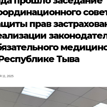
ода прошло заседание
оординационного совет
ащиты прав застрахова
еализации законодател
бязательного медицинс
 Республике Тыва
 11, 2025