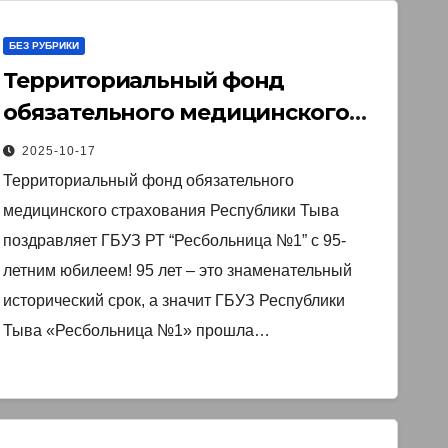
БЕЗ РУБРИКИ
Территориальный фонд
обязательного медицинского
страхования Республики Тыва
2025-10-17
поздравляет ГБУЗ РТ
Территориальный фонд обязательного
“Ресбольница №1” с 95-летним
медицинского страхования Республики Тыва
юбилеем!
поздравляет ГБУЗ РТ “Ресбольница №1” с 95-
летним юбилеем! 95 лет – это знаменательный
исторический срок, а значит ГБУЗ Республики
Тыва «Ресбольница №1» прошла…