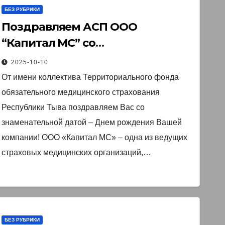
БЕЗ РУБРИКИ
Поздравляем АСП ООО
“Капитал МС” со
знаменательной датой – Днем
2025-10-10
рождения Вашей компании!
От имени коллектива Территориального фонда
обязательного медицинского страхования
Республики Тыва поздравляем Вас со
знаменательной датой – Днем рождения Вашей
компании! ООО «Капитал МС» – одна из ведущих
страховых медицинских организаций,…
БЕЗ РУБРИКИ