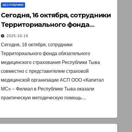
БЕЗ РУБРИКИ
Сегодня, 16 октября, сотрудники
Территориального фонда
обязательного медицинского
2025-10-16
страхования Республики Тыва
Сегодня, 16 октября, сотрудники
совместно с представителем
Территориального фонда обязательного
страховой медицинской
медицинского страхования Республики Тыва
организации АСП ООО «Капитал
совместно с представителем страховой
МС» – Филиал в Республике Тыва
медицинской организации АСП ООО «Капитал
МС» – Филиал в Республике Тыва оказали
оказали практическую
практическую методическую помощь…
методическую помощь
медицинским работникам ГБУЗ
РТ «Монгун-Тайгинская ЦКБ» по
вопросам организации ОМС.