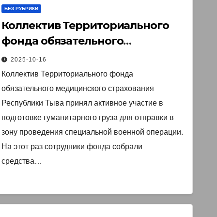
БЕЗ РУБРИКИ
Коллектив Территориального
фонда обязательного
медицинского страхования
2025-10-16
Республики Тыва принял
Коллектив Территориального фонда
активное участие в подготовке
обязательного медицинского страхования
гуманитарного груза для
Республики Тыва принял активное участие в
отправки в зону проведения
подготовке гуманитарного груза для отправки в
специальной военной
зону проведения специальной военной операции.
На этот раз сотрудники фонда собрали
операции.
средства…