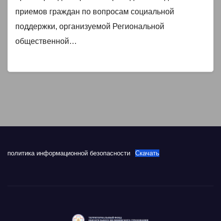
приемной Председателя Партии
приемов граждан по вопросам социальной
поддержки, организуемой Региональной
«ЕДИНАЯ РОССИЯ» Д.А.
общественной…
Медведева в Республике Тыва.
политика информационной безопасности
Скачать