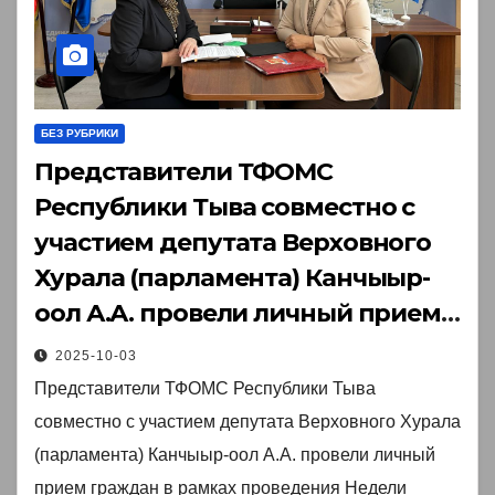
БЕЗ РУБРИКИ
Представители ТФОМС
Республики Тыва совместно с
участием депутата Верховного
Хурала (парламента) Канчыыр-
оол А.А. провели личный прием
граждан в рамках проведения
2025-10-03
Недели приемов граждан по
Представители ТФОМС Республики Тыва
вопросам социальной
совместно с участием депутата Верховного Хурала
поддержки, организуемой
(парламента) Канчыыр-оол А.А. провели личный
Региональной общественной
прием граждан в рамках проведения Недели