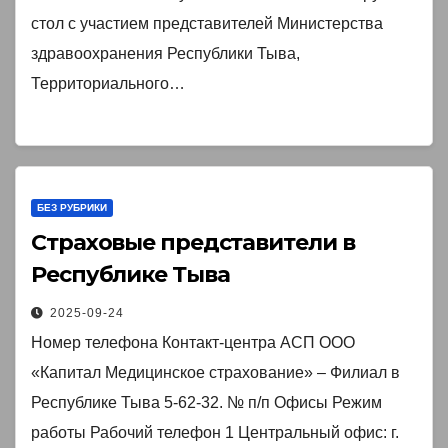
обязательного медицинского
стол с участием представителей Министерства
здравоохранения Республики Тыва,
страхования Республики Тыва,
Территориального…
Отделения Социального фонда
России по Республике Тыва и
Государственных бюджетных
учреждений здравоохранения
БЕЗ РУБРИКИ
Республики Тыва.
Страховые представители в
Республике Тыва
2025-09-24
Номер телефона Контакт-центра АСП ООО
«Капитал Медицинское страхование» – Филиал в
Республике Тыва 5-62-32. № п/п Офисы Режим
работы Рабочий телефон 1 Центральный офис: г.