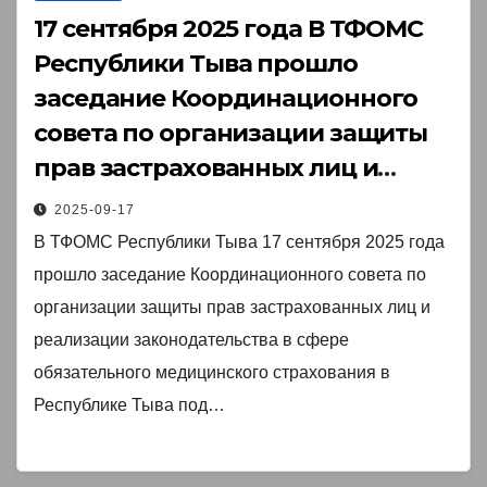
17 сентября 2025 года В ТФОМС
Республики Тыва прошло
заседание Координационного
совета по организации защиты
прав застрахованных лиц и
реализации законодательства в
2025-09-17
сфере обязательного
В ТФОМС Республики Тыва 17 сентября 2025 года
медицинского страхования в
прошло заседание Координационного совета по
Республике Тыва под
организации защиты прав застрахованных лиц и
председательством заместителя
реализации законодательства в сфере
Председателя Правительства РТ
обязательного медицинского страхования в
Республике Тыва под…
Сарыглар О.Д.