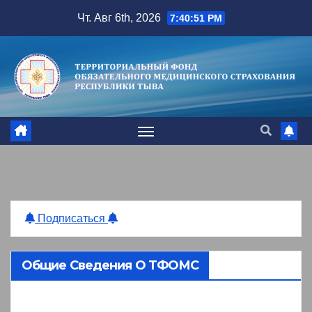
Перейти
Чт. Авг 6th, 2026
7:40:51 PM
к
содержимому
Подписаться
Общие Сведения О ТФОМС