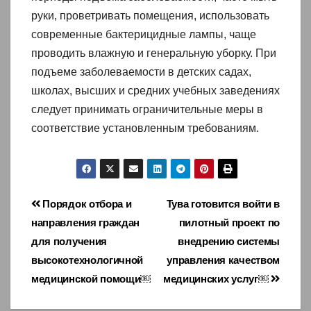
руки, проветривать помещения, использовать
современные бактерицидные лампы, чаще
проводить влажную и генеральную уборку. При
подъеме заболеваемости в детских садах,
школах, высших и средних учебных заведениях
следует принимать ограничительные меры в
соответствие установленным требованиям.
Навигация
Порядок отбора и
Тува готовится войти в
направления граждан
пилотный проект по
по
для получения
внедрению системы
записям
высокотехнологичной
управления качеством
медицинской помощи￼
медицинских услуг￼